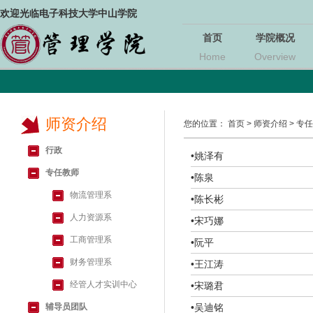
欢迎光临电子科技大学中山学院
首页
学院概况
Home
Overview
师资介绍
您的位置：
首页
>
师资介绍
>
专任
行政
•
姚泽有
专任教师
•
陈泉
物流管理系
•
陈长彬
人力资源系
•
宋巧娜
工商管理系
•
阮平
财务管理系
•
王江涛
经管人才实训中心
•
宋璐君
辅导员团队
•
吴迪铭